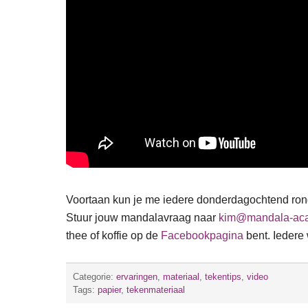
Voortaan kun je me iedere donderdagochtend rond
Stuur jouw mandalavraag naar
kim@mandala-aca
thee of koffie op de
Facebookpagina
bent. Iedere
Categorie:
ervaringen
,
materiaal
,
tekentips
,
video
Tags:
papier
,
tekenmateriaal