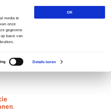
OK
al media te
 van onze
deze gegevens
 op basis van
bruiken.
ing
Details tonen