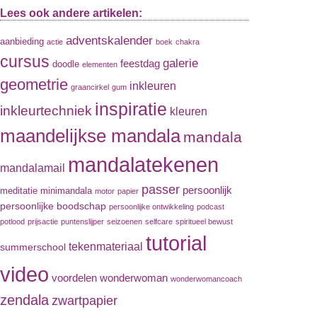
Lees ook andere artikelen:
adventskalender
aanbieding
actie
boek
chakra
cursus
galerie
feestdag
doodle
elementen
geometrie
inkleuren
graancirkel
gum
inspiratie
inkleurtechniek
kleuren
maandelijkse mandala
mandala
mandalatekenen
mandalamail
passer
persoonlijk
meditatie
minimandala
motor
papier
persoonlijke boodschap
persoonlijke ontwikkeling
podcast
potlood
prijsactie
puntenslijper
seizoenen
selfcare
spiritueel bewust
tutorial
tekenmateriaal
summerschool
video
voordelen
wonderwoman
wonderwomancoach
zendala
zwartpapier