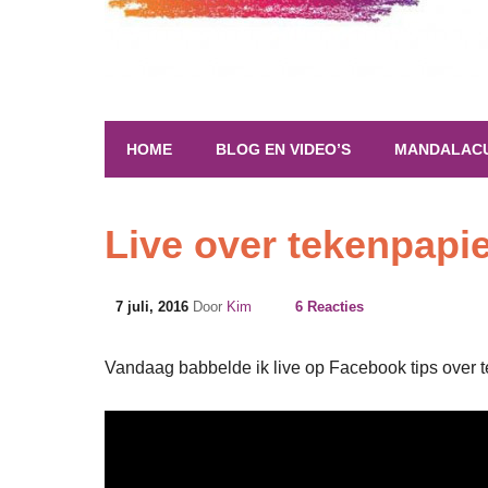
HOME
BLOG EN VIDEO’S
MANDALAC
Live over tekenpapi
7 juli, 2016
Door
Kim
6 Reacties
Vandaag babbelde ik live op Facebook tips over te