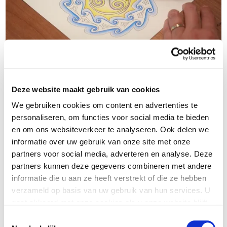
Deze website maakt gebruik van cookies
We gebruiken cookies om content en advertenties te
Keltische symbolen en randen
personaliseren, om functies voor social media te bieden
en om ons websiteverkeer te analyseren. Ook delen we
informatie over uw gebruik van onze site met onze
Wil jij je mandala graag symboliek en betekenis geven?
partners voor social media, adverteren en analyse. Deze
Ben je toe aan meer Keltische inspiratie en technieken
partners kunnen deze gegevens combineren met andere
voor je randen?
informatie die u aan ze heeft verstrekt of die ze hebben
Dan is dit dé mandalatekencursus voor jou. Zowel voor
verzameld op basis van uw gebruik van hun services. U
gaat akkoord met onze cookies als u onze website blijft
de beginner als de gevorderde mandalalover.
gebruiken.
Toestemmingsselectie