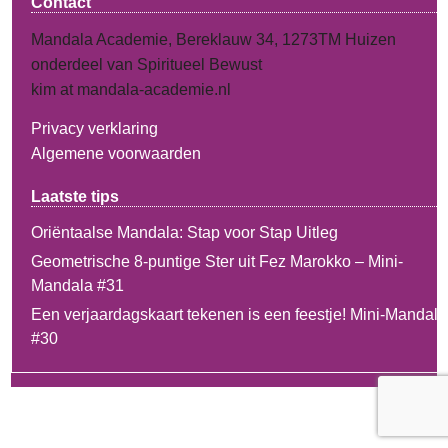
Contact
Mandala Academie, Bereklauw 34, 1273TM Huizen
onderdeel van Spiritueel Bewust
kim at mandala-academie.nl
Privacy verklaring
Algemene voorwaarden
Laatste tips
Oriëntaalse Mandala: Stap voor Stap Uitleg
Geometrische 8-puntige Ster uit Fez Marokko – Mini-
Mandala #31
Een verjaardagskaart tekenen is een feestje! Mini-Mandala
#30