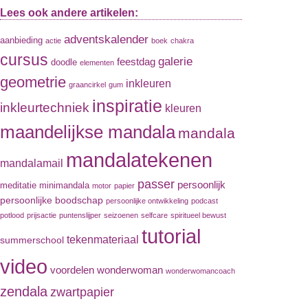
Lees ook andere artikelen:
adventskalender
aanbieding
actie
boek
chakra
cursus
galerie
feestdag
doodle
elementen
geometrie
inkleuren
graancirkel
gum
inspiratie
inkleurtechniek
kleuren
maandelijkse mandala
mandala
mandalatekenen
mandalamail
passer
persoonlijk
meditatie
minimandala
motor
papier
persoonlijke boodschap
persoonlijke ontwikkeling
podcast
potlood
prijsactie
puntenslijper
seizoenen
selfcare
spiritueel bewust
tutorial
tekenmateriaal
summerschool
video
voordelen
wonderwoman
wonderwomancoach
zendala
zwartpapier