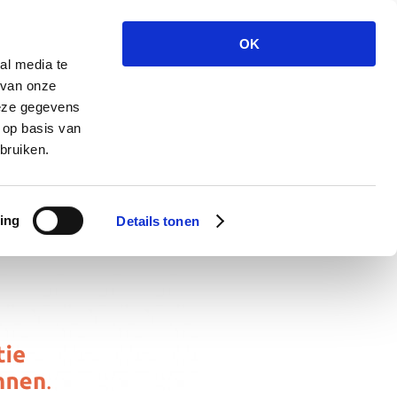
OK
al media te
 van onze
deze gegevens
 op basis van
bruiken.
ing
Details tonen