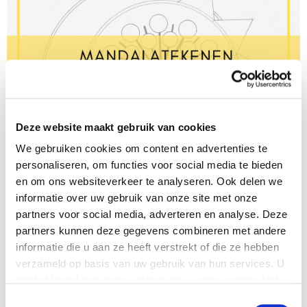
Deze website maakt gebruik van cookies
We gebruiken cookies om content en advertenties te
Wil je leren hoe je de graancirkel exact tekent? Doe dan
personaliseren, om functies voor social media te bieden
mee met de
maandelijkse mandala op 13 augustus om 10
en om ons websiteverkeer te analyseren. Ook delen we
uur
. Of kijk de opname daarna terug in de cursus
informatie over uw gebruik van onze site met onze
Maandelijkse Mandala.
partners voor social media, adverteren en analyse. Deze
partners kunnen deze gegevens combineren met andere
Mandala Academie Agenda augustus
informatie die u aan ze heeft verstrekt of die ze hebben
2023
verzameld op basis van uw gebruik van hun services. U
gaat akkoord met onze cookies als u onze website blijft
01 augustus live samen mediteren en intuïtief tekenen bij
gebruiken.
Toestemmingsselectie