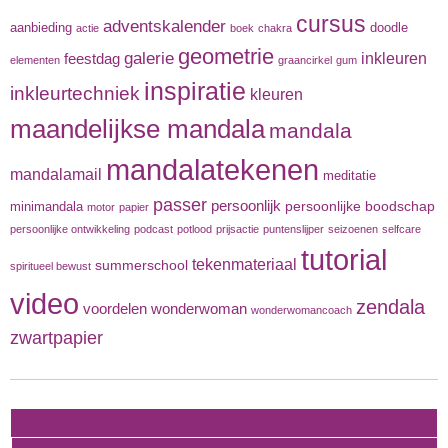
cursus
adventskalender
aanbieding
doodle
actie
boek
chakra
geometrie
galerie
inkleuren
feestdag
elementen
graancirkel
gum
inspiratie
inkleurtechniek
kleuren
maandelijkse mandala
mandala
mandalatekenen
mandalamail
meditatie
passer
persoonlijk
persoonlijke boodschap
minimandala
motor
papier
persoonlijke ontwikkeling
podcast
potlood
prijsactie
puntenslijper
seizoenen
selfcare
tutorial
tekenmateriaal
summerschool
spiritueel bewust
video
zendala
voordelen
wonderwoman
wonderwomancoach
zwartpapier