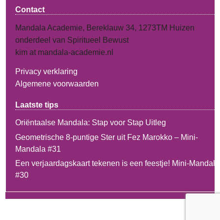
Contact
Mandala Academie, Bereklauw 34, 1273TM Huizen
onderdeel van Spiritueel Bewust
kim at mandala-academie.nl
Privacy verklaring
Algemene voorwaarden
Laatste tips
Oriëntaalse Mandala: Stap voor Stap Uitleg
Geometrische 8-puntige Ster uit Fez Marokko – Mini-
Mandala #31
Een verjaardagskaart tekenen is een feestje! Mini-Mandala
#30