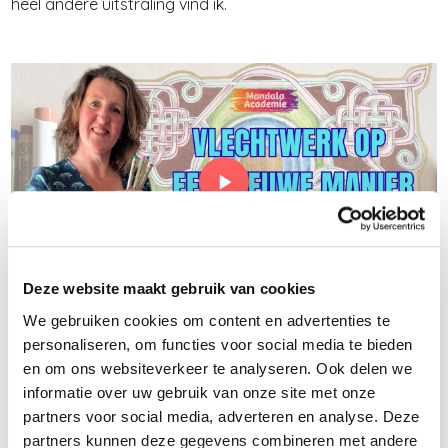
heel andere uitstraling vind ik.
Deze website maakt gebruik van cookies
We gebruiken cookies om content en advertenties te
In de
Maandelijkse Mandala cursus van deze maand
(mei)
personaliseren, om functies voor social media te bieden
vind je in totaal
9 uitgebreide lessen met ruim twee uur
en om ons websiteverkeer te analyseren. Ook delen we
aan stap-voor-stap video's
. Ik laat je elke lijn, elke stip en
informatie over uw gebruik van onze site met onze
partners voor social media, adverteren en analyse. Deze
elke schaduwtechniek in detail zien op video's, zodat jij dit
partners kunnen deze gegevens combineren met andere
ook kunt!