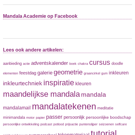
Mandala Academie op Facebook
Lees ook andere artikelen:
cursus
adventskalender
aanbieding
doodle
actie
boek
chakra
geometrie
galerie
inkleuren
feestdag
elementen
graancirkel
gum
inspiratie
inkleurtechniek
kleuren
maandelijkse mandala
mandala
mandalatekenen
mandalamail
meditatie
passer
persoonlijk
persoonlijke boodschap
minimandala
motor
papier
persoonlijke ontwikkeling
podcast
potlood
prijsactie
puntenslijper
seizoenen
selfcare
tutorial
tekenmateriaal