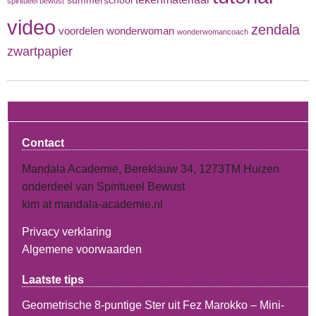
summerschool
spiritueel bewust
video
zendala
voordelen
wonderwoman
wonderwomancoach
zwartpapier
Contact
Mandala Academie, Bereklauw 34, 1273TM Huizen
onderdeel van Spiritueel Bewust
kim at mandala-academie.nl
Privacy verklaring
Algemene voorwaarden
Laatste tips
Geometrische 8-puntige Ster uit Fez Marokko – Mini-