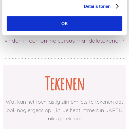
Bijvoorbeeld door te tekenen, te mediteren of
Details tonen
door kleurboeken voor volwassenen op te
fleuren.
OK
Wat als ik je zeg dat je die 3 in 1 hier kunt
vinden in een online cursus mandalatekenen?
Tekenen
Wat kan het toch lastig zijn om iets te tekenen dat
ook nog ergens op lijkt. Je hebt immers in JAREN
niks getekend!