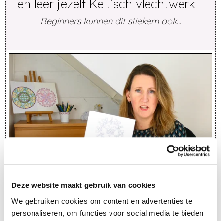
en leer jezelf Keltisch vlechtwerk.
Beginners kunnen dit stiekem ook...
Deze website maakt gebruik van cookies
Eerst meer informatie?
Klik hier
.
We gebruiken cookies om content en advertenties te
personaliseren, om functies voor social media te bieden
Vraag deze gratis cursus aan en begin