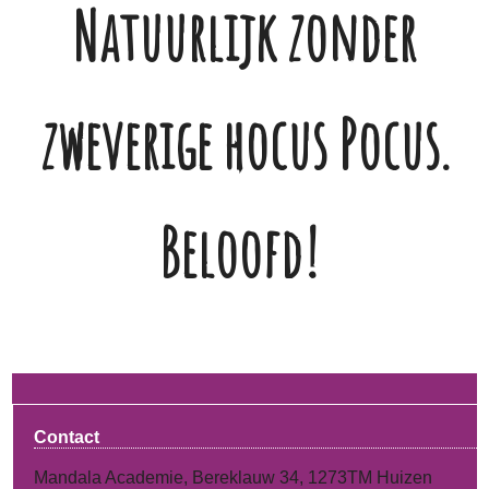
Natuurlijk zonder
zweverige hocus Pocus.
Beloofd!
Contact
Mandala Academie, Bereklauw 34, 1273TM Huizen