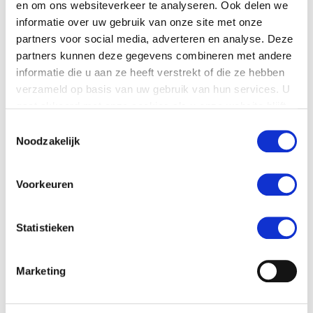
en om ons websiteverkeer te analyseren. Ook delen we
direct:
informatie over uw gebruik van onze site met onze
partners voor social media, adverteren en analyse. Deze
partners kunnen deze gegevens combineren met andere
informatie die u aan ze heeft verstrekt of die ze hebben
verzameld op basis van uw gebruik van hun services. U
gaat akkoord met onze cookies als u onze website blijft
gebruiken.
Toestemmingsselectie
Noodzakelijk
Start nu gratis >>>
Voorkeuren
Statistieken
Marketing
Je komt je dagen een stuk lekkerder door als
je een manier hebt om te ontspannen.