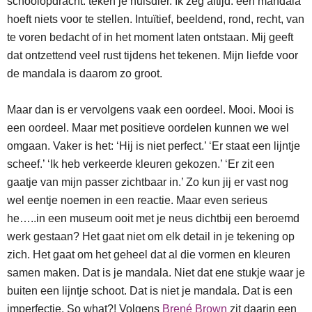
schoolopdracht: teken je huisdier. Ik zeg altijd: een mandala
hoeft niets voor te stellen. Intuïtief, beeldend, rond, recht, van
te voren bedacht of in het moment laten ontstaan. Mij geeft
dat ontzettend veel rust tijdens het tekenen. Mijn liefde voor
de mandala is daarom zo groot.
Maar dan is er vervolgens vaak een oordeel. Mooi. Mooi is
een oordeel. Maar met positieve oordelen kunnen we wel
omgaan. Vaker is het: ‘Hij is niet perfect.’ ‘Er staat een lijntje
scheef.’ ‘Ik heb verkeerde kleuren gekozen.’ ‘Er zit een
gaatje van mijn passer zichtbaar in.’ Zo kun jij er vast nog
wel eentje noemen in een reactie. Maar even serieus
he…..in een museum ooit met je neus dichtbij een beroemd
werk gestaan? Het gaat niet om elk detail in je tekening op
zich. Het gaat om het geheel dat al die vormen en kleuren
samen maken. Dat is je mandala. Niet dat ene stukje waar je
buiten een lijntje schoot. Dat is niet je mandala. Dat is een
imperfectie. So what?! Volgens
Brené Brown
zit daarin een