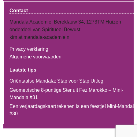
Contact
Mandala Academie, Bereklauw 34, 1273TM Huizen
onderdeel van Spiritueel Bewust
kim at mandala-academie.nl
Privacy verklaring
Algemene voorwaarden
Laatste tips
Oriëntaalse Mandala: Stap voor Stap Uitleg
Geometrische 8-puntige Ster uit Fez Marokko – Mini-
Mandala #31
Een verjaardagskaart tekenen is een feestje! Mini-Mandala
#30