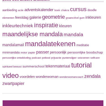
cursus
adventskalender
aanbieding
doodle
actie
boek
chakra
geometrie
galerie
inkleuren
feestdag
elementen
graancirkel
gum
inspiratie
inkleurtechniek
kleuren
maandelijkse mandala
mandala
mandalatekenen
mandalamail
meditatie
passer
persoonlijk
persoonlijke boodschap
minimandala
motor
papier
persoonlijke ontwikkeling
podcast
potlood
prijsactie
puntenslijper
seizoenen
selfcare
tutorial
tekenmateriaal
summerschool
spiritueel bewust
video
zendala
voordelen
wonderwoman
wonderwomancoach
zwartpapier