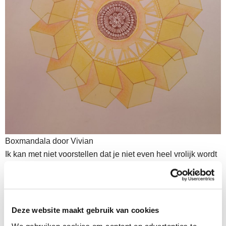
Boxmandala door Vivian
Ik kan met niet voorstellen dat je niet even heel vrolijk wordt
van deze mandala. Ik had dat wel! Dus ik mail Vivian gelijk
dolenthousiast terug met de vraag of ik de mandala mag
delen op mijn Facebookpagina binnenkort voor de rubriek
‘uit de oude videodoos’ waar ik mandalalovers aan wil
Deze website maakt gebruik van cookies
sporen om een oude video er nog eens bij te pakken als