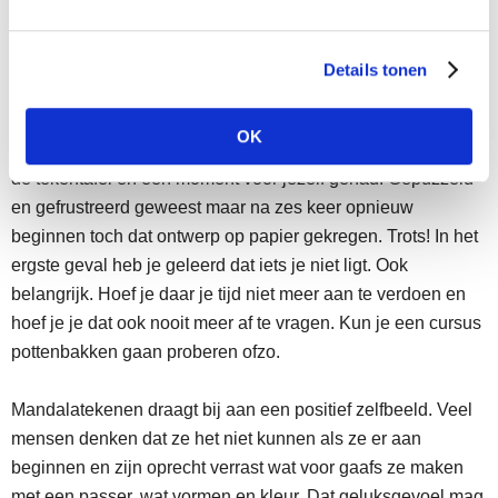
Geloof mij nou, elke tekening is mooi genoeg om hem te
delen als je dat zelf graag wil. Laat je niet tegenhouden door
je eigen oordelen. Tekenen vergt moed. Want voor je begint
Details tonen
weet je nooit wat het echt wordt. Of het ‘lukt’ zoals je je het
met je geestesoog voor je ziet. Of misschien zelfs mooier of
OK
verrassender. Minder mooi misschien maar wel genoten aan
de tekentafel en een moment voor jezelf gehad. Gepuzzeld
en gefrustreerd geweest maar na zes keer opnieuw
beginnen toch dat ontwerp op papier gekregen. Trots! In het
ergste geval heb je geleerd dat iets je niet ligt. Ook
belangrijk. Hoef je daar je tijd niet meer aan te verdoen en
hoef je je dat ook nooit meer af te vragen. Kun je een cursus
pottenbakken gaan proberen ofzo.
Mandalatekenen draagt bij aan een positief zelfbeeld. Veel
mensen denken dat ze het niet kunnen als ze er aan
beginnen en zijn oprecht verrast wat voor gaafs ze maken
met een passer, wat vormen en kleur. Dat geluksgevoel mag