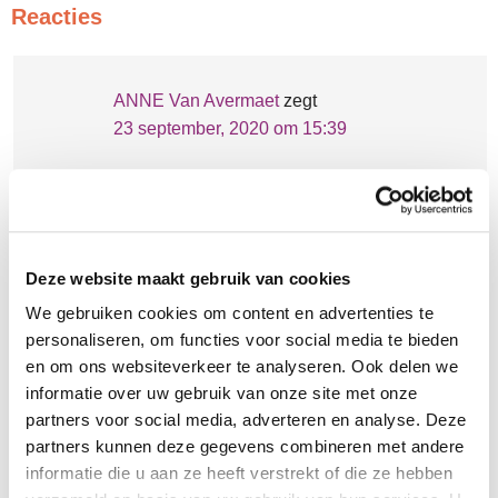
Reacties
ANNE Van Avermaet
zegt
23 september, 2020 om 15:39
Via een vriendin maakte ik kennis met uw prachtige
site. Dus wil ik nu graag de nieuwsbrief ontvangen.
Beantwoorden
Deze website maakt gebruik van cookies
We gebruiken cookies om content en advertenties te
Kim
zegt
personaliseren, om functies voor social media te bieden
en om ons websiteverkeer te analyseren. Ook delen we
23 september, 2020 om 15:41
informatie over uw gebruik van onze site met onze
Via het kopje contact kunt u zich daarvoor
partners voor social media, adverteren en analyse. Deze
abonneren. Vergeet niet JA aan te vinken zodat
partners kunnen deze gegevens combineren met andere
de mandalamail verstuurd mag worden.
informatie die u aan ze heeft verstrekt of die ze hebben