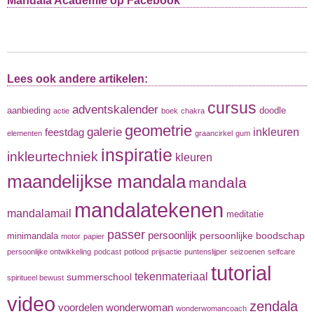
Mandala Academie op Facebook
Lees ook andere artikelen:
cursus
adventskalender
aanbieding
doodle
actie
boek
chakra
geometrie
galerie
inkleuren
feestdag
elementen
graancirkel
gum
inspiratie
inkleurtechniek
kleuren
maandelijkse mandala
mandala
mandalatekenen
mandalamail
meditatie
passer
persoonlijk
persoonlijke boodschap
minimandala
motor
papier
persoonlijke ontwikkeling
podcast
potlood
prijsactie
puntenslijper
seizoenen
selfcare
tutorial
tekenmateriaal
summerschool
spiritueel bewust
video
zendala
voordelen
wonderwoman
wonderwomancoach