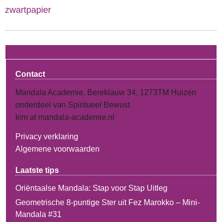
zwartpapier
Contact
Mandala Academie, Bereklauw 34, 1273TM Huizen
onderdeel van Spiritueel Bewust
kim at mandala-academie.nl
Privacy verklaring
Algemene voorwaarden
Laatste tips
Oriëntaalse Mandala: Stap voor Stap Uitleg
Geometrische 8-puntige Ster uit Fez Marokko – Mini-
Mandala #31