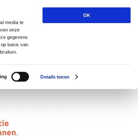
OK
al media te
 van onze
deze gegevens
 op basis van
bruiken.
ing
Details tonen