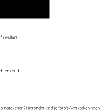
 invullen!
chten rand.
po natekenen? Hieronder vind je foto's/
werktekeningen