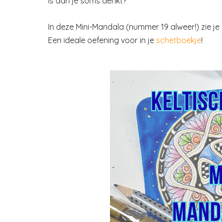
is dan je soms denkt?
In deze Mini-Mandala (nummer 19 alweer!) zie je d
Een ideale oefening voor in je
schetboekje
!