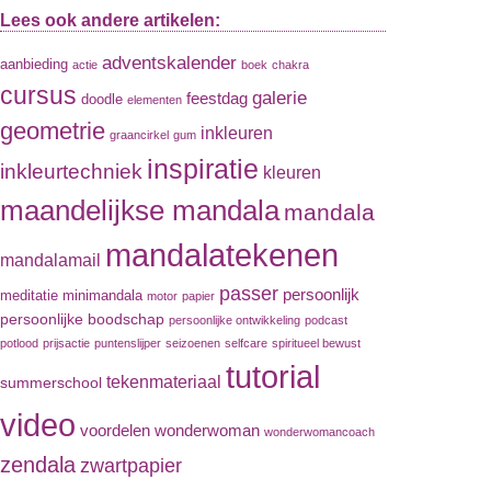
Lees ook andere artikelen:
adventskalender
aanbieding
actie
boek
chakra
cursus
galerie
feestdag
doodle
elementen
geometrie
inkleuren
graancirkel
gum
inspiratie
inkleurtechniek
kleuren
maandelijkse mandala
mandala
mandalatekenen
mandalamail
passer
persoonlijk
meditatie
minimandala
motor
papier
persoonlijke boodschap
persoonlijke ontwikkeling
podcast
potlood
prijsactie
puntenslijper
seizoenen
selfcare
spiritueel bewust
tutorial
tekenmateriaal
summerschool
video
voordelen
wonderwoman
wonderwomancoach
zendala
zwartpapier