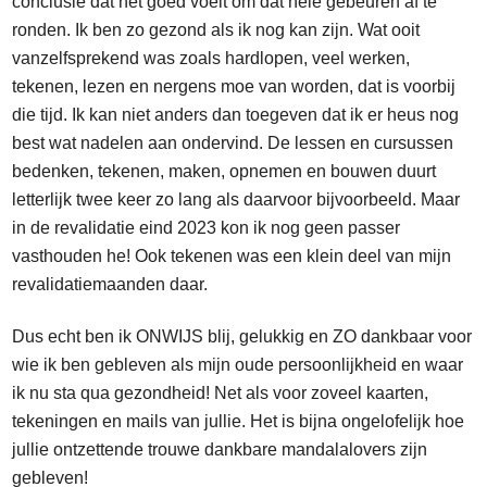
conclusie dat het goed voelt om dat hele gebeuren af te
ronden. Ik ben zo gezond als ik nog kan zijn. Wat ooit
vanzelfsprekend was zoals hardlopen, veel werken,
tekenen, lezen en nergens moe van worden, dat is voorbij
die tijd. Ik kan niet anders dan toegeven dat ik er heus nog
best wat nadelen aan ondervind. De lessen en cursussen
bedenken, tekenen, maken, opnemen en bouwen duurt
letterlijk twee keer zo lang als daarvoor bijvoorbeeld. Maar
in de revalidatie eind 2023 kon ik nog geen passer
vasthouden he! Ook tekenen was een klein deel van mijn
revalidatiemaanden daar.
Dus echt ben ik ONWIJS blij, gelukkig en ZO dankbaar voor
wie ik ben gebleven als mijn oude persoonlijkheid en waar
ik nu sta qua gezondheid! Net als voor zoveel kaarten,
tekeningen en mails van jullie. Het is bijna ongelofelijk hoe
jullie ontzettende trouwe dankbare mandalalovers zijn
gebleven!