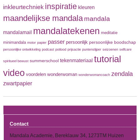
inspiratie
inkleurtechniek
kleuren
maandelijkse mandala
mandala
mandalatekenen
mandalamail
meditatie
passer
persoonlijk
persoonlijke boodschap
minimandala
motor
papier
persoonlijke ontwikkeling
podcast
potlood
prijsactie
puntenslijper
seizoenen
selfcare
tutorial
tekenmateriaal
summerschool
spiritueel bewust
video
zendala
voordelen
wonderwoman
wonderwomancoach
zwartpapier
Contact
Mandala Academie, Bereklauw 34, 1273TM Huizen