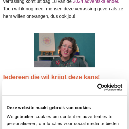
verrassing komt uit dag 18 van de
2024 adventskalender.
Toch wil ik nog meer mensen deze verrassing geven als ze
hem willen ontvangen, dus ook jou!
Iedereen die wil krijgt deze kans!
Wat is het?
Kijk, luister en lees maar even mee hier op
YouTube
. De Yule winternachten beginnen in de nacht van
20 op 21 december en duren twaalf magische nachten lang.
Deze website maakt gebruik van cookies
Deze nachten zijn vanwege de start van de winter en dat de
We gebruiken cookies om content en advertenties te
kortste dag dan achter de rug is. We vieren het licht!
personaliseren, om functies voor social media te bieden