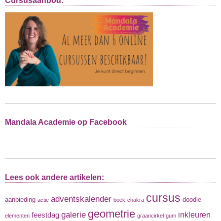
Cursusaanbod:
Mandala Academie op Facebook
Lees ook andere artikelen:
cursus
adventskalender
aanbieding
doodle
actie
boek
chakra
geometrie
galerie
inkleuren
feestdag
elementen
graancirkel
gum