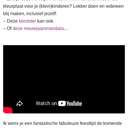
kleurplaat voor je (klein)kinderen? Lekker doen en iedereen
blij maken, inclusief jezelf!
– Deze
kerstster
kan ook.
– Of
deze nieuwjaarsmandala
…
Ik wens je een fantastische fabuleuze feesttijd de komende