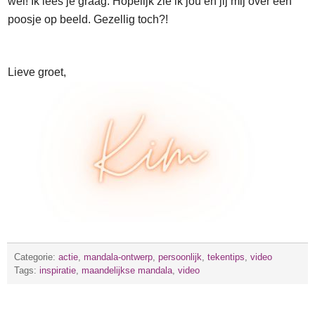
wel! Ik lees je graag. Hopelijk zie ik jou en jij mij over een
poosje op beeld. Gezellig toch?!
Lieve groet,
Categorie:
actie
,
mandala-ontwerp
,
persoonlijk
,
tekentips
,
video
Tags:
inspiratie
,
maandelijkse mandala
,
video