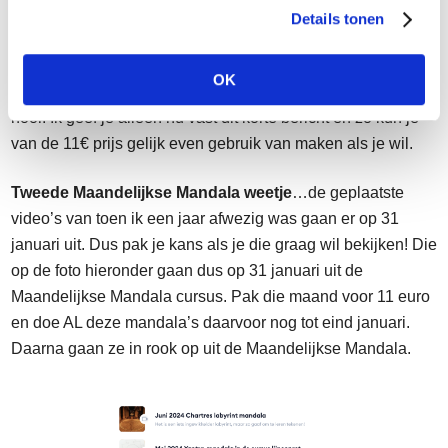
Details tonen
Als je tussen nu en 31 december de Maandelijkse
Mandala
vast koopt is de prijs nog €11
. In 2025 wordt de
OK
prijs €15 per maand. Dat leg ik begin 2025 wel verder uit
hoor. Ik geef je alleen nu vast dit korte bericht en zo kun je
van de 11€ prijs gelijk even gebruik van maken als je wil.
Tweede Maandelijkse Mandala weetje
…de geplaatste
video’s van toen ik een jaar afwezig was gaan er op 31
januari uit. Dus pak je kans als je die graag wil bekijken! Die
op de foto hieronder gaan dus op 31 januari uit de
Maandelijkse Mandala cursus. Pak die maand voor 11 euro
en doe AL deze mandala’s daarvoor nog tot eind januari.
Daarna gaan ze in rook op uit de Maandelijkse Mandala.