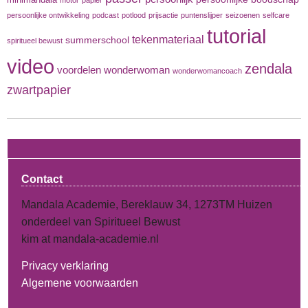
minimandala
motor
papier
persoonlijke ontwikkeling
podcast
potlood
prijsactie
puntenslijper
seizoenen
selfcare
tutorial
tekenmateriaal
summerschool
spiritueel bewust
video
zendala
voordelen
wonderwoman
wonderwomancoach
zwartpapier
Contact
Mandala Academie, Bereklauw 34, 1273TM Huizen
onderdeel van Spiritueel Bewust
kim at mandala-academie.nl
Privacy verklaring
Algemene voorwaarden