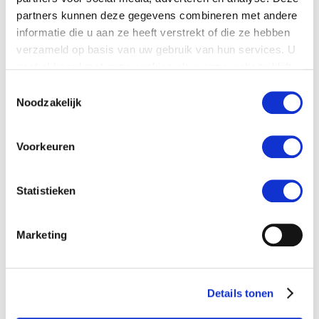
partners kunnen deze gegevens combineren met andere
informatie die u aan ze heeft verstrekt of die ze hebben
verzameld op basis van uw gebruik van hun services. U
gaat akkoord met onze cookies als u onze website blijft
gebruiken.
Toestemmingsselectie
Noodzakelijk
Voorkeuren
Statistieken
Marketing
Details tonen