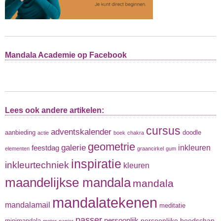
Mandala Academie op Facebook
Lees ook andere artikelen:
cursus
adventskalender
aanbieding
doodle
actie
boek
chakra
geometrie
galerie
inkleuren
feestdag
elementen
graancirkel
gum
inspiratie
inkleurtechniek
kleuren
maandelijkse mandala
mandala
mandalatekenen
mandalamail
meditatie
passer
persoonlijk
persoonlijke boodschap