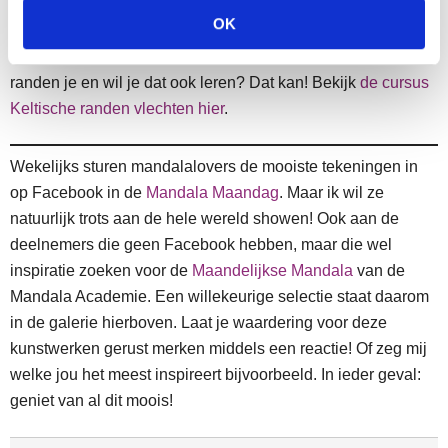
OK
De trefoil staat als Aprilmandala
gratis
voor iedereen op
YouTube. Maar inspireren deze mandala’s met gevlochten
randen je en wil je dat ook leren? Dat kan! Bekijk
de cursus
Keltische randen vlechten hier
.
Wekelijks sturen mandalalovers de mooiste tekeningen in
op Facebook in de
Mandala Maandag
. Maar ik wil ze
natuurlijk trots aan de hele wereld showen! Ook aan de
deelnemers die geen Facebook hebben, maar die wel
inspiratie zoeken voor de
Maandelijkse Mandala
van de
Mandala Academie. Een willekeurige selectie staat daarom
in de galerie hierboven. Laat je waardering voor deze
kunstwerken gerust merken middels een reactie! Of zeg mij
welke jou het meest inspireert bijvoorbeeld. In ieder geval:
geniet van al dit moois!