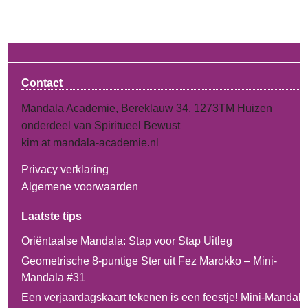
Contact
Mandala Academie, Bereklauw 34, 1273TM Huizen
onderdeel van Spiritueel Bewust
kim at mandala-academie.nl
Privacy verklaring
Algemene voorwaarden
Laatste tips
Oriëntaalse Mandala: Stap voor Stap Uitleg
Geometrische 8-puntige Ster uit Fez Marokko – Mini-
Mandala #31
Een verjaardagskaart tekenen is een feestje! Mini-Mandala