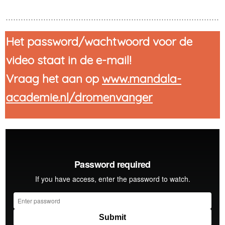
Het password/wachtwoord voor de
video staat in de e-mail!
Vraag het aan op
www.mandala-
academie.nl/dromenvanger