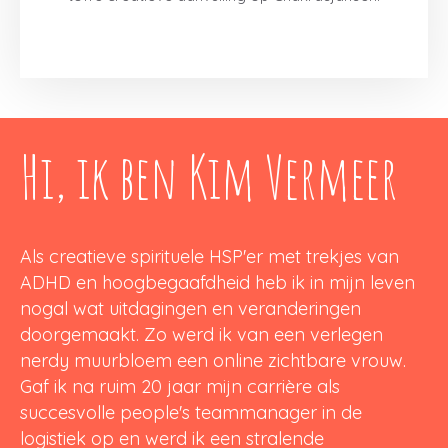
Hi, ik ben Kim Vermeer
Als creatieve spirituele HSP'er met trekjes van
ADHD en hoogbegaafdheid heb ik in mijn leven
nogal wat uitdagingen en veranderingen
doorgemaakt. Zo werd ik van een verlegen
nerdy muurbloem een online zichtbare vrouw.
Gaf ik na ruim 20 jaar mijn carrière als
succesvolle people's teammanager in de
logistiek op en werd ik een stralende