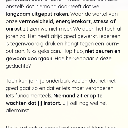
onszelf- dat niemand doorheeft dat we
langzaam uitgeput raken
. Waar de wortel van
onze
vermoeidheid, energietekort, stress of
onrust
zit zien we niet meer. We doen het toch al
jaren zo. Het heeft altijd goed gewerkt. Iedereen
is tegenwoordig druk en hangt tegen een burn-
out aan. Niks geks aan. Hup hup,
niet zeuren en
gewoon doorgaan
. Hoe herkenbaar is deze
gedachte?
Toch kun je in je onderbuik voelen dat het niet
goed gaat zo en dat er iets moet veranderen.
Iets fundamenteels.
Niemand zit erop te
wachten dat jij instort.
Jij zelf nog wel het
allerminst.
Het is mij ook allemaal niet vreemd. Naast een