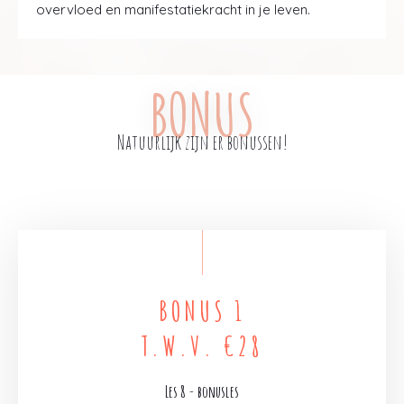
overvloed en manifestatiekracht in je leven.
BONUS
Natuurlijk zijn er bonussen!
BONUS 1
T.W.V. €28
Les 8 - bonusles