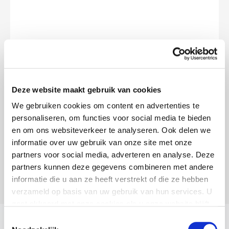
Ik geloof heel erg in zachte kracht.
De doe-energie hoeft niet altijd hard werken te
Deze website maakt gebruik van cookies
zijn. het kan ook hart werken zijn. Dat is
We gebruiken cookies om content en advertenties te
chakrasjansen; een creatieve ontdekkingsreis
personaliseren, om functies voor social media te bieden
en om ons websiteverkeer te analyseren. Ook delen we
door je eigen subtiele energie met
informatie over uw gebruik van onze site met onze
transformerend tekenen.
partners voor social media, adverteren en analyse. Deze
partners kunnen deze gegevens combineren met andere
informatie die u aan ze heeft verstrekt of die ze hebben
verzameld op basis van uw gebruik van hun services. U
gaat akkoord met onze cookies als u onze website blijft
gebruiken.
Toestemmingsselectie