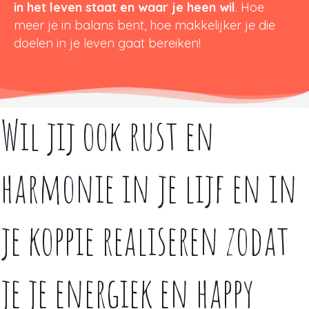
in het leven staat en waar je heen wil
. Hoe
meer je in balans bent, hoe makkelijker je die
doelen in je leven gaat bereiken!
Wil jij ook rust en
harmonie in je lijf en in
je koppie realiseren zodat
je je energiek en happy