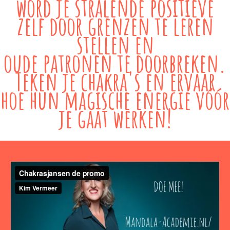
word je stralende positieve
zelf door grenzen te leren
stellen en
oude patronen te doorbreken.
Teken je chakra's en ervaar
hoe hun magische energie vóór
je gaat werken!